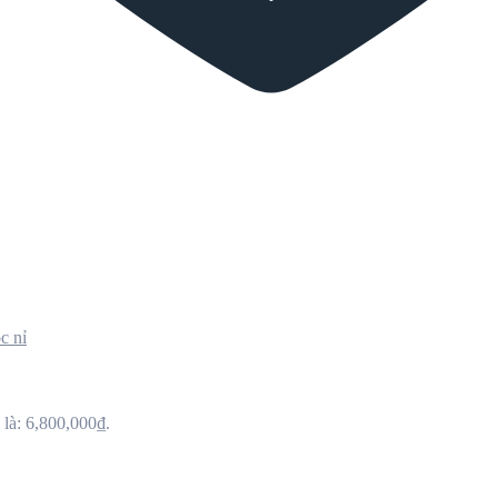
c nỉ
i là: 6,800,000₫.