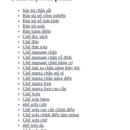
bàn trà chân sắt
Bàn trà gỗ công nghiệp
Bàn trà gỗ mặt kính
Bàn trà sofa
Bàn trang điểm
Ghế đọc sách
Ghế đôn
Ghế đơn sofa
Ghế massage chân
Ghế massage chân cố định
Ghế massage chân nâng cơ
Ghế mát xa chân nâng thủy lực
Ghế matxa chân giá rẻ
Ghế matxa chân nâng điện
Ghế matxa foot
Ghế matxa foot cao cấp
Ghế Sofa
Ghế sofa băng
ghế sofa cafe
Ghế sofa cao cấp chỉnh điện
Ghế sofa chỉnh điện làm móng
Ghế sofa chờ
ghế sofa da