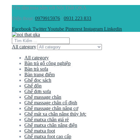
Yên tâm mua sắm với Nội Thất QKA
Điện thoại:
0979915976
/
0931 223 833
Facebook
Twitter
Youtube
Pinterest
Instagram
Linkedin
All category
All category
Bàn trà gỗ công nghiệp
Bàn trà sofa
Bàn trang điểm
Ghế đọc sách
Ghế đôn
Ghế đơn sofa
Ghế massage chân
Ghế massage chân cố định
Ghế massage chân nâng cơ
Ghế mát xa chân nâng thủy lực
Ghế matxa chân giá rẻ
Ghế matxa chân nâng điện
Ghế matxa foot
Ghế matxa foot cao cấp