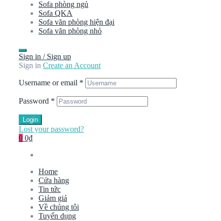
Sofa phòng ngủ
Sofa QKA
Sofa văn phòng hiện đại
Sofa văn phòng nhỏ
Sign in / Sign up
Sign in
Create an Account
Username or email
*
Password
*
Login
Lost your password?
0
0₫
Home
Cửa hàng
Tin tức
Giảm giá
Về chúng tôi
Tuyển dụng