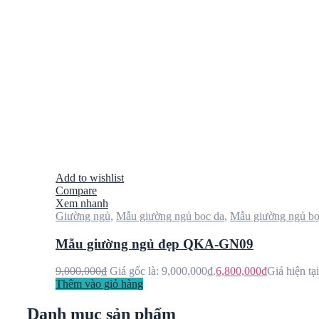
Add to wishlist
Compare
Xem nhanh
Giường ngủ
,
Mẫu giường ngủ bọc da
,
Mẫu giường ngủ bọ
Mẫu giường ngủ đẹp QKA-GN09
9,000,000
₫
Giá gốc là: 9,000,000₫.
6,800,000
₫
Giá hiện tạ
Thêm vào giỏ hàng
Danh mục sản phẩm