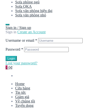
Sofa phòng ngủ
Sofa QKA
Sofa văn phòng hiện đại
Sofa văn phòng nhỏ
Sign in / Sign up
Sign in
Create an Account
Username or email
*
Password
*
Login
Lost your password?
0
0₫
Home
Cửa hàng
Tin tức
Giảm giá
Về chúng tôi
Tuyển dụng