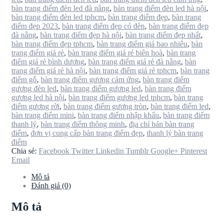
bàn trang điểm đèn led đà nẵng
,
bàn trang điểm đèn led hà nội
,
bàn trang điểm đèn led tphcm
,
bàn trang điểm đẹp
,
bàn trang
điểm đẹp 2023
,
bàn trang điểm đẹp có đèn
,
bàn trang điểm đẹp
đà nẵng
,
bàn trang điểm đẹp hà nội
,
bàn trang điểm đẹp nhất
,
bàn trang điểm đẹp tphcm
,
bàn trang điểm giá bao nhiêu
,
bàn
trang điểm giá rẻ
,
bàn trang điểm giá rẻ biên hoà
,
bàn trang
điểm giá rẻ bình dương
,
bàn trang điểm giá rẻ đà nẵng
,
bàn
trang điểm giá rẻ hà nội
,
bàn trang điểm giá rẻ tphcm
,
bàn trang
điểm gỗ
,
bàn trang điểm gương cảm ứng
,
bàn trang điểm
gương đèn led
,
bàn trang điểm gương led
,
bàn trang điểm
gương led hà nội
,
bàn trang điểm gương led tphcm
,
bàn trang
điểm gương rời
,
bàn trang điểm gương tròn
,
bàn trang điểm led
,
bàn trang điểm mini
,
bàn trang điểm nhập khẩu
,
bàn trang điểm
thanh lý
,
bàn trang điểm thông minh
,
địa chỉ bán bàn trang
điểm
,
đơn vị cung cấp bàn trang điểm đẹp
,
thanh lý bàn trang
điểm
Chia sẻ:
Facebook
Twitter
Linkedin
Tumblr
Google+
Pinterest
Email
Mô tả
Đánh giá (0)
Mô tả