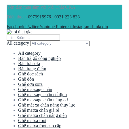
Yên tâm mua sắm với Nội Thất QKA
Điện thoại:
0979915976
/
0931 223 833
Facebook
Twitter
Youtube
Pinterest
Instagram
Linkedin
All category
All category
Bàn trà gỗ công nghiệp
Bàn trà sofa
Bàn trang điểm
Ghế đọc sách
Ghế đôn
Ghế đơn sofa
Ghế massage chân
Ghế massage chân cố định
Ghế massage chân nâng cơ
Ghế mát xa chân nâng thủy lực
Ghế matxa chân giá rẻ
Ghế matxa chân nâng điện
Ghế matxa foot
Ghế matxa foot cao cấp