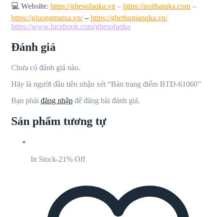
💻 Website
:
https://ghesofaqka.vn
–
https://noithatqka.com
–
https://giuongmatxa.vn/
–
https://ghethugianqka.vn/
https://www.facebook.com/ghesofaqka
Đánh giá
Chưa có đánh giá nào.
Hãy là người đầu tiên nhận xét “Bàn trang điểm BTĐ-61060”
Bạn phải
đăng nhập
để đăng bài đánh giá.
Sản phẩm tương tự
In Stock
-21% Off