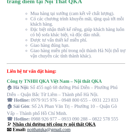
trang điểm tại Nội Thất QKA
Mua hàng tại xưởng (cam kết về chất lượng).
Có các chương trình khuyến mãi, tặng quà tới mỗi
khách hàng.
Đặc biệt nhận thiết kế riêng, giúp khách hàng luôn
có bộ sofa khác biệt, và độc đáo nhất.
Được tư vấn thiết kế miễn phí.
Giao hàng đúng hạn.
Giao hàng miễn phí trong nội thành Hà Nội (hỗ trợ
vận chuyển các tỉnh thành khác).
Liên hệ tư vấn đặt hàng:
Công ty TNHH QKA Việt Nam – Nội thất QKA
🏠
Hà Nội:
Số 455 ngõ 68 đường Phú Diễn – Phường Phú
Diễn – Quận Bắc Từ Liêm – Thành phố Hà Nội.
☎ Hotline:
0979 915 976 – 0948 800 655 – 0931 223 833
🏠 Sài Gòn
: Số 2A Phan Văn Trị – Phường 10 – Quận Gò
Vấp – Thành phố Hồ Chí Minh.
☎ Hotline:
0988 926 977 – 0933 090 288 – 0822 578 555
🔭
Nhận chỉ đường tới công ty nội thất QKA
📧 Email:
noithatqka@gmail.com