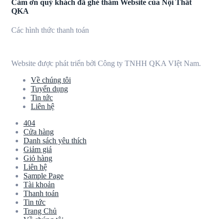
Cảm ơn quý khách đã ghé thăm Website của Nội Thất
QKA
Các hình thức thanh toán
Website được phát triển bởi Công ty TNHH QKA VIệt Nam.
Về chúng tôi
Tuyển dụng
Tin tức
Liên hệ
404
Cửa hàng
Danh sách yêu thích
Giảm giá
Giỏ hàng
Liên hệ
Sample Page
Tài khoản
Thanh toán
Tin tức
Trang Chủ