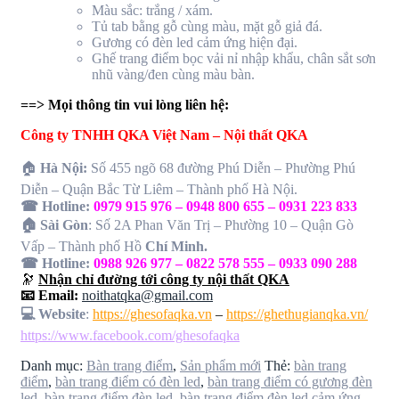
Màu sắc: trắng / xám.
Tủ tab bằng gỗ cùng màu, mặt gỗ giả đá.
Gương có đèn led cảm ứng hiện đại.
Ghế trang điểm bọc vải nỉ nhập khẩu, chân sắt sơn
nhũ vàng/đen cùng màu bàn.
==> Mọi thông tin vui lòng liên hệ:
Công ty TNHH QKA Việt Nam – Nội thất QKA
🏠
Hà Nội:
Số 455 ngõ 68 đường Phú Diễn – Phường Phú
Diễn – Quận Bắc Từ Liêm – Thành phố Hà Nội.
☎ Hotline:
0979 915 976 – 0948 800 655 – 0931 223 833
🏠 Sài Gòn
: Số 2A Phan Văn Trị – Phường 10 – Quận Gò
Vấp – Thành phố Hồ
Chí Minh.
☎ Hotline:
0988 926 977 – 0822 578 555 – 0933 090 288
🔭
Nhận chỉ đường tới công ty nội thất QKA
📧 Email:
noithatqka@gmail.com
💻 Website
:
https://ghesofaqka.vn
–
https://ghethugianqka.vn/
https://www.facebook.com/ghesofaqka
Danh mục:
Bàn trang điểm
,
Sản phẩm mới
Thẻ:
bàn trang
điểm
,
bàn trang điểm có đèn led
,
bàn trang điểm có gương đèn
led
,
bàn trang điểm đèn led
,
bàn trang điểm đèn led cảm ứng
,