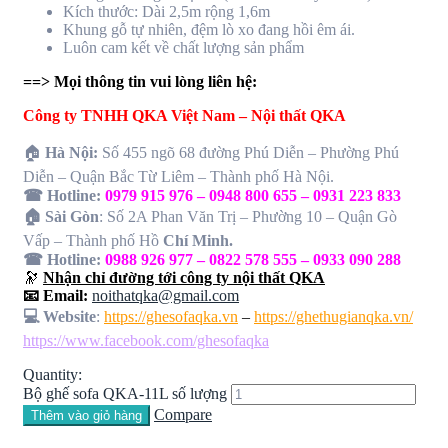
Kích thước: Dài 2,5m rộng 1,6m
Khung gỗ tự nhiên, đệm lò xo đang hồi êm ái.
Luôn cam kết về chất lượng sản phẩm
==> Mọi thông tin vui lòng liên hệ:
Công ty TNHH QKA Việt Nam – Nội thất QKA
🏠
Hà Nội:
Số 455 ngõ 68 đường Phú Diễn – Phường Phú
Diễn – Quận Bắc Từ Liêm – Thành phố Hà Nội.
☎ Hotline:
0979 915 976 – 0948 800 655 – 0931 223 833
🏠 Sài Gòn
: Số 2A Phan Văn Trị – Phường 10 – Quận Gò
Vấp – Thành phố Hồ
Chí Minh.
☎ Hotline:
0988 926 977 – 0822 578 555 – 0933 090 288
🔭
Nhận chỉ đường tới công ty nội thất QKA
📧 Email:
noithatqka@gmail.com
💻 Website
:
https://ghesofaqka.vn
–
https://ghethugianqka.vn/
https://www.facebook.com/ghesofaqka
Quantity:
Bộ ghế sofa QKA-11L số lượng
Compare
Thêm vào giỏ hàng