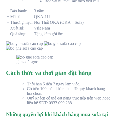
Bọc vải nỉ, màu sắc theo yêu cầu
+ Bảo hành:
3 năm
+ Mã số:
QKA-11L
+ Thương hiệu:
Nội Thất QKA (QKA – Sofa)
+ Xuất sứ:
Việt Nam
+ Quà tặng:
Tặng kèm gối ôm
ghe-sofa-goc
Cách thức và thời gian đặt hàng
Thời hạn 5 đến 7 ngày làm việc.
Có trên 100 màu khác nhau để quý khách hàng
lựa chọn.
Quý khách có thể đặt hàng trực tiếp trên web hoặc
liên hệ SĐT: 0933 090 288.
Những quyền lợi khi khách hàng mua sofa tại