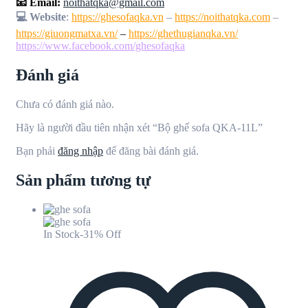
📧 Email:
noithatqka@gmail.com
💻 Website
:
https://ghesofaqka.vn
–
https://noithatqka.com
–
https://giuongmatxa.vn/
–
https://ghethugianqka.vn/
https://www.facebook.com/ghesofaqka
Đánh giá
Chưa có đánh giá nào.
Hãy là người đầu tiên nhận xét “Bộ ghế sofa QKA-11L”
Bạn phải
đăng nhập
để đăng bài đánh giá.
Sản phẩm tương tự
In Stock
-31% Off