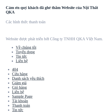
Cảm ơn quý khách đã ghé thăm Website của Nội Thất
QKA
Các hình thức thanh toán
Website được phát triển bởi Công ty TNHH QKA VIệt Nam.
Về chúng tôi
Tuyển dụng
Tin tức
Liên hệ
404
Cửa hàng
Danh sách yêu thích
Giảm giá
Giỏ hàng
Liên hệ
Sample Page
Tài khoản
Thanh toán
Tin tức