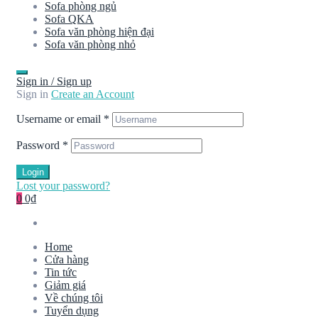
Sofa phòng ngủ
Sofa QKA
Sofa văn phòng hiện đại
Sofa văn phòng nhỏ
Sign in / Sign up
Sign in
Create an Account
Username or email
*
Password
*
Login
Lost your password?
0
0₫
Home
Cửa hàng
Tin tức
Giảm giá
Về chúng tôi
Tuyển dụng