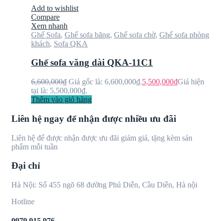
Add to wishlist
Compare
Xem nhanh
Ghế Sofa
,
Ghế sofa băng
,
Ghế sofa chờ
,
Ghế sofa phòng
khách
,
Sofa QKA
Ghế sofa văng dài QKA-11C1
6,600,000
₫
Giá gốc là: 6,600,000₫.
5,500,000
₫
Giá hiện
tại là: 5,500,000₫.
Thêm vào giỏ hàng
Liên hệ ngay để nhận được nhiều ưu đãi
Liên hệ để được nhận được ưu đãi giảm giá, tặng kèm sản
phẩm mỗi tuần
Đại chỉ
Hà Nội: Số 455 ngõ 68 đường Phú Diễn, Cầu Diễn, Hà nội
Hotline
0979 915 976