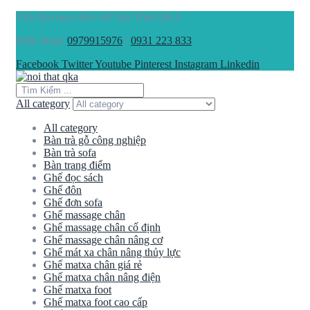
Yên tâm mua sắm với Nội Thất QKA
Điện thoại:
0979915976
/
0931 223 833
Facebook
Twitter
Youtube
Pinterest
Instagram
Linkedin
All category
All category
Bàn trà gỗ công nghiệp
Bàn trà sofa
Bàn trang điểm
Ghế đọc sách
Ghế đôn
Ghế đơn sofa
Ghế massage chân
Ghế massage chân cố định
Ghế massage chân nâng cơ
Ghế mát xa chân nâng thủy lực
Ghế matxa chân giá rẻ
Ghế matxa chân nâng điện
Ghế matxa foot
Ghế matxa foot cao cấp