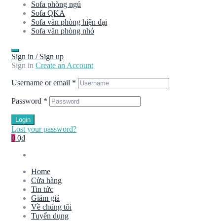
Sofa phòng ngủ
Sofa QKA
Sofa văn phòng hiện đại
Sofa văn phòng nhỏ
Sign in / Sign up
Sign in
Create an Account
Username or email
*
Password
*
Login
Lost your password?
0
0₫
Home
Cửa hàng
Tin tức
Giảm giá
Về chúng tôi
Tuyển dụng