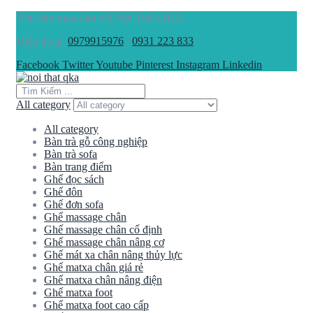
Yên tâm mua sắm với Nội Thất QKA
Điện thoại:
0979915976
/
0931 223 833
Facebook
Twitter
Youtube
Pinterest
Instagram
Linkedin
All category
All category
Bàn trà gỗ công nghiệp
Bàn trà sofa
Bàn trang điểm
Ghế đọc sách
Ghế đôn
Ghế đơn sofa
Ghế massage chân
Ghế massage chân cố định
Ghế massage chân nâng cơ
Ghế mát xa chân nâng thủy lực
Ghế matxa chân giá rẻ
Ghế matxa chân nâng điện
Ghế matxa foot
Ghế matxa foot cao cấp