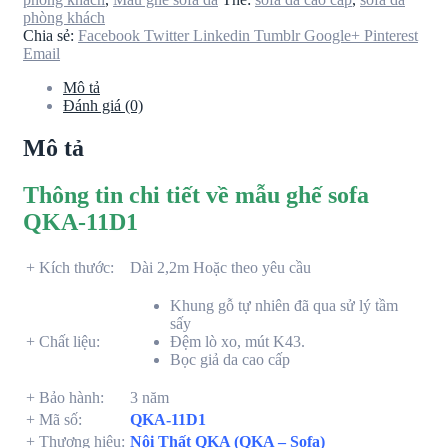
phòng khách
Chia sẻ:
Facebook
Twitter
Linkedin
Tumblr
Google+
Pinterest
Email
Mô tả
Đánh giá (0)
Mô tả
Thông tin chi tiết về mẫu ghế sofa
QKA-11D1
+ Kích thước:
Dài 2,2m Hoặc theo yêu cầu
Khung gỗ tự nhiên đã qua sử lý tầm
sấy
+ Chất liệu:
Đệm lò xo, mút K43.
Bọc giả da cao cấp
+ Bảo hành:
3 năm
+ Mã số:
QKA-11D1
+ Thương hiệu:
Nội Thất QKA (QKA – Sofa)