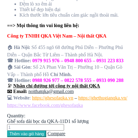
Đệm lò xo êm ái
Thiết kế đẹp hiện đại
Kích thước lớn tiêu chuẩn cảm giác ngồi thoải mái.
==> Mọi thông tin vui lòng liên hệ:
Công ty TNHH QKA Việt Nam – Nội thất QKA
🏠
Hà Nội:
Số 455 ngõ 68 đường Phú Diễn – Phường Phú
Diễn – Quận Bắc Từ Liêm – Thành phố Hà Nội.
☎ Hotline:
0979 915 976 – 0948 800 655 – 0931 223 833
🏠 Sài Gòn
: Số 2A Phan Văn Trị – Phường 10 – Quận Gò
Vấp – Thành phố Hồ
Chí Minh.
☎ Hotline:
0988 926 977 – 0822 578 555 – 0933 090 288
🔭
Nhận chỉ đường tới công ty nội thất QKA
📧 Email:
noithatqka@gmail.com
💻 Website
:
https://ghesofaqka.vn
–
https://ghethugianqka.vn/
https://www.facebook.com/ghesofaqka
Quantity:
Ghế sofa dài bọc da QKA-11D1 số lượng
Compare
Thêm vào giỏ hàng