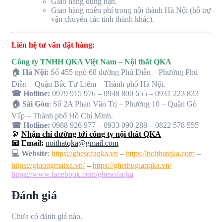
Giao hàng đúng hạn.
Giao hàng miễn phí trong nội thành Hà Nội (hỗ trợ
vận chuyển các tỉnh thành khác).
Liên hệ tư vấn đặt hàng:
Công ty TNHH QKA Việt Nam – Nội thất QKA
🏠
Hà Nội:
Số 455 ngõ 68 đường Phú Diễn – Phường Phú
Diễn – Quận Bắc Từ Liêm – Thành phố Hà Nội.
☎ Hotline:
0979 915 976 – 0948 800 655 – 0931 223 833
🏠 Sài Gòn
: Số 2A Phan Văn Trị – Phường 10 – Quận Gò
Vấp – Thành phố Hồ Chí Minh.
☎ Hotline:
0988 926 977 – 0933 090 288 – 0822 578 555
🔭
Nhận chỉ đường tới công ty nội thất QKA
📧 Email:
noithatqka@gmail.com
💻 Website
:
https://ghesofaqka.vn
–
https://noithatqka.com
–
https://giuongmatxa.vn/
–
https://ghethugianqka.vn/
https://www.facebook.com/ghesofaqka
Đánh giá
Chưa có đánh giá nào.